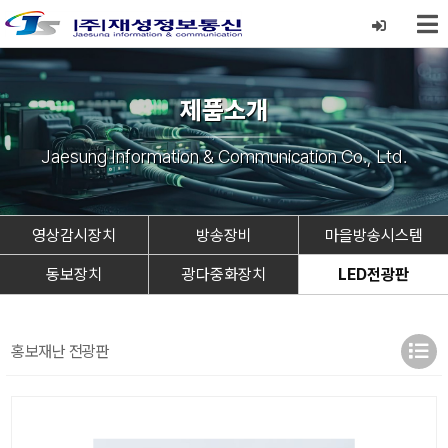
제품소개
Jaesung Information & Communication Co., Ltd.
영상감시장치
방송장비
마을방송시스템
동보장치
광다중화장치
LED전광판
홍보재난 전광판