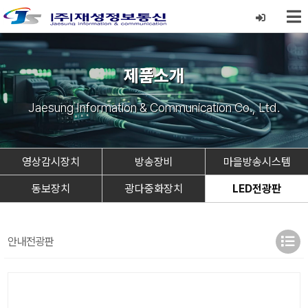
제품소개
Jaesung Information & Communication Co., Ltd.
영상감시장치
방송장비
마을방송시스템
동보장치
광다중화장치
LED전광판
안내전광판