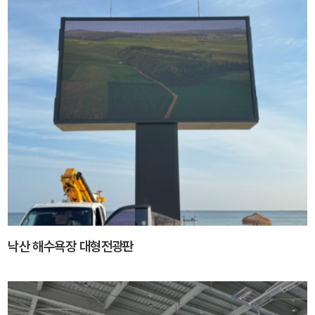
낙산 해수욕장 대형전광판