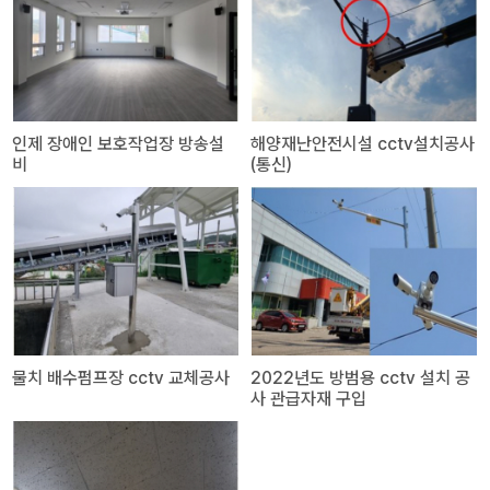
인제 장애인 보호작업장 방송설
해양재난안전시설 cctv설치공사
비
(통신)
물치 배수펌프장 cctv 교체공사
2022년도 방범용 cctv 설치 공
사 관급자재 구입