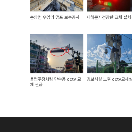
손양면 우암리 앰프 보수공사
재해문자전광판 교체 설치
불법주정차량 단속용 cctv 교
경보시설 노후 cctv교체
체 관급