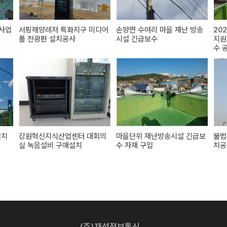
사업
서핑해양레저 특화지구 미디어
손양면 수여리 마을 재난 방송
20
폴 전광판 설치공사
시설 긴급보수
지원
수 
설치
강원혁신지식산업센터 대회의
마을단위 재난방송시설 긴급보
불법
실 녹음설비 구매설치
수 자재 구입
치공
(주)재성정보통신