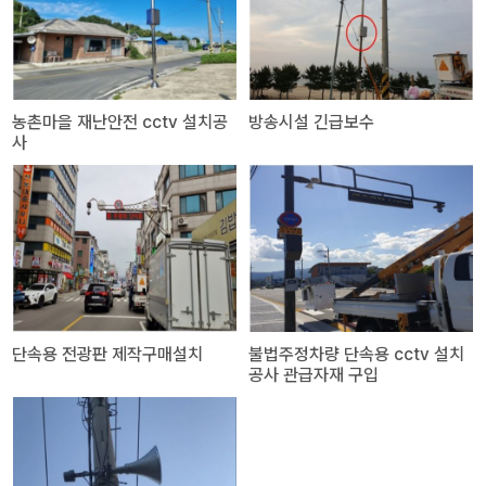
농촌마을 재난안전 cctv 설치공
방송시설 긴급보수
사
단속용 전광판 제작구매설치
불법주정차량 단속용 cctv 설치
공사 관급자재 구입